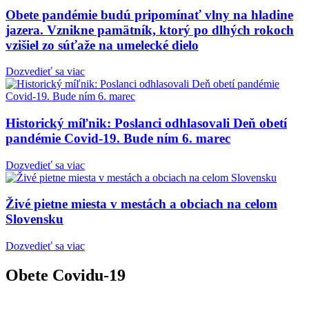
Obete pandémie budú pripomínať vlny na hladine
jazera. Vznikne pamätník, ktorý po dlhých rokoch
vzišiel zo súťaže na umelecké dielo
Dozvedieť sa viac
Historický míľnik: Poslanci odhlasovali Deň obetí
pandémie Covid-19. Bude ním 6. marec
Dozvedieť sa viac
Živé pietne miesta v mestách a obciach na celom
Slovensku
Dozvedieť sa viac
Obete Covidu-19