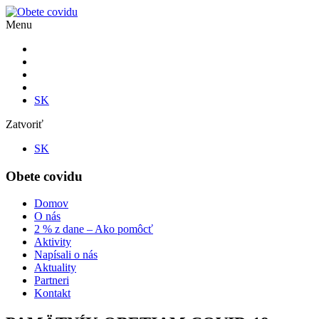
Menu
SK
Zatvoriť
SK
Obete covidu
Domov
O nás
2 % z dane – Ako pomôcť
Aktivity
Napísali o nás
Aktuality
Partneri
Kontakt